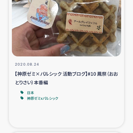
タイ国境ミャンマー移民子ども支援
漁民によるマングローブ植林活動
レバノンでのシリア難民への食糧・越冬支援
レバノンにおける緊急支援
2020.08.24
レバノンでのシリア難民への教育支援事業
【神原ゼミ×パルシック 活動ブログ】#10 鳳祭（おお
レバノンでのシリア難民・レバノン人への農業支援
とりさい）本番編
日本
海外ルーツの市民との共生
神原ゼミxパルシック
神原ゼミxパルシック
石巻市街地在宅被災者支援