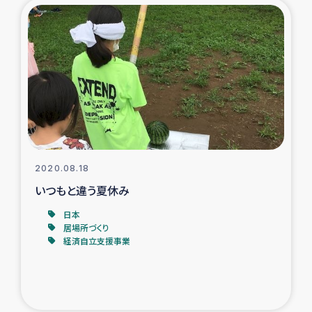
復興応援隊の活動
仮設住宅生活支援・農業復興支援
漁業復興支援
インターン・ボランティア日誌
2020.08.18
経済自立支援事業
いつもと違う夏休み
居場所づくり
日本
居場所づくり
経済自立支援事業
ガザ空爆被災者への食料支援と農家生産支援
ガザ地区における羊の畜産支援