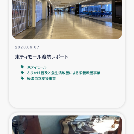
カカオ生産者支援事業
シリア国内避難民・帰還民の生活再建支援
トルコにおけるシリア難民支援事業
2020.09.07
インドネシア中部 スラウェシの地震・津波被災者支援
東ティモール渡航レポート
東ティモール
スリランカ ムライティブ県帰還民の生活再建支援
ふりかけ普及と食生活改善による栄養改善事業
経済自立支援事業
スリランカ ジャフナ県干物事業
スリランカ 緊急人道支援
スリランカ南部洪水被災者支援