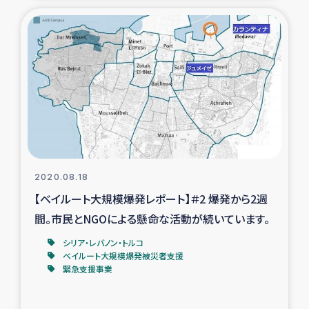
ガザ地区での公園の緑化を通じた支援事業
ガザ地区における被災住民への緊急支援
ガザ地区酪農を通した女性グループの生計支援
ふりかけ普及と食生活改善による栄養改善事業
フェアトレード事業
2020.08.18
緊急支援事業
【ベイルート大規模爆発レポート】＃2 爆発から2週
間。市民とNGOによる懸命な活動が続いています。
女性の生計向上を通じた子どもの栄養改善事業
シリア・レバノン・トルコ
ベイルート大規模爆発被災者支援
民際教育
緊急支援事業
食べる