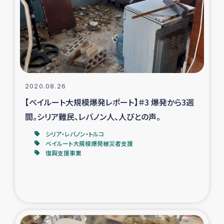
スリランカの南北女性をつなぐサリー・リサイクル・プロ
ジェクト
復興支援事業
民際教育事業
2020.08.26
女性グループPIFWANITAによる食品加工事業
【ベイルート大規模爆発レポート】＃3 爆発から3週
間。シリア難民、レバノン人、人びとの声。
ガザ人道支援
シリア・レバノン・トルコ
ベイルート大規模爆発被災者支援
令和6年能登半島地震 緊急支援
復興支援事業
国内避難民への物資配付および教育支援
ミャンマー緊急支援