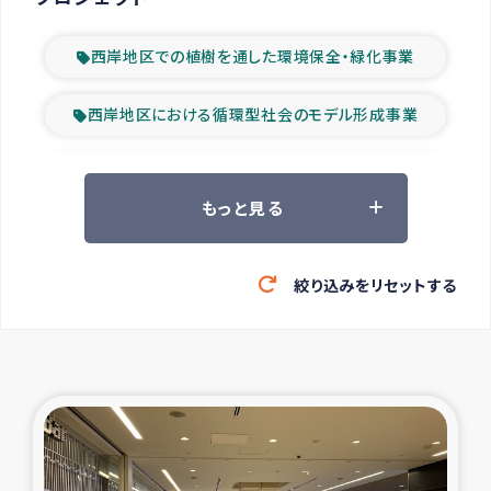
西岸地区での植樹を通した環境保全・緑化事業
西岸地区における循環型社会のモデル形成事業
ツアー参加者の声
もっと見る
山間部農村の水利改善事業
絞り込みをリセットする
緊急救援の時代
森林保全型農業の支援事業
東ティモール豪雨緊急支援
大雨による洪水被災者支援