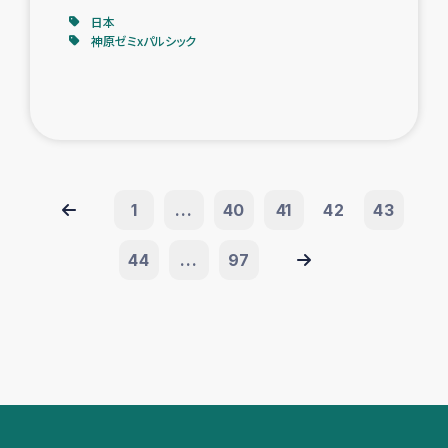
日本
神原ゼミxパルシック
1
...
40
41
42
43
44
...
97