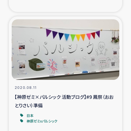
トルコ・シリア地震被災者支援
デニヤヤ小規模紅茶農家支援
コーヒー生産者支援
アイナロ県マウベシ郡でのコーヒー畑改善事業
ベイルート大規模爆発被災者支援
2020.08.11
女性の生計向上支援
【神原ゼミ×パルシック 活動ブログ】#9 鳳祭（おお
とりさい）準備
アグロフォレストリー（カカオ）事業
日本
神原ゼミxパルシック