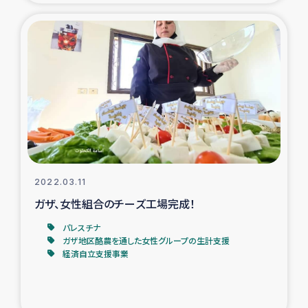
タイ国境ミャンマー移民子ども支援
漁民によるマングローブ植林活動
レバノンでのシリア難民への食糧・越冬支援
レバノンにおける緊急支援
レバノンでのシリア難民への教育支援事業
2022.03.11
レバノンでのシリア難民・レバノン人への農業支援
ガザ、女性組合のチーズ工場完成！
海外ルーツの市民との共生
パレスチナ
ガザ地区酪農を通した女性グループの生計支援
経済自立支援事業
神原ゼミxパルシック
石巻市街地在宅被災者支援