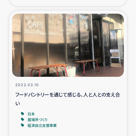
復興応援隊の活動
仮設住宅生活支援・農業復興支援
漁業復興支援
インターン・ボランティア日誌
経済自立支援事業
2022.03.10
居場所づくり
フードパントリーを通じて感じる、人と人との支え合
い
ガザ空爆被災者への食料支援と農家生産支援
日本
居場所づくり
ガザ地区における羊の畜産支援
経済自立支援事業