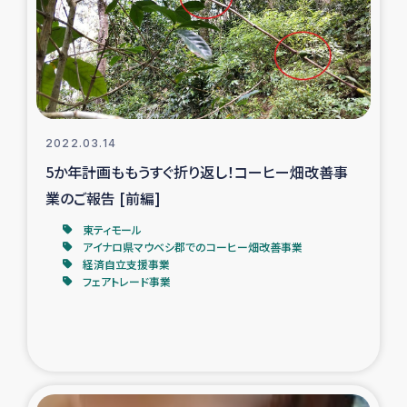
カカオ生産者支援事業
シリア国内避難民・帰還民の生活再建支援
トルコにおけるシリア難民支援事業
2022.03.14
インドネシア中部 スラウェシの地震・津波被災者支援
5か年計画ももうすぐ折り返し！コーヒー畑改善事
業のご報告 [前編]
スリランカ ムライティブ県帰還民の生活再建支援
東ティモール
アイナロ県マウベシ郡でのコーヒー畑改善事業
経済自立支援事業
スリランカ ジャフナ県干物事業
フェアトレード事業
スリランカ 緊急人道支援
スリランカ南部洪水被災者支援