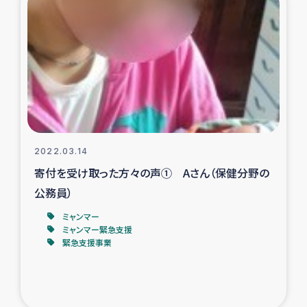
スリランカの南北女性をつなぐサリー・リサイクル・プロ
ジェクト
復興支援事業
民際教育事業
女性グループPIFWANITAによる食品加工事業
2022.03.14
ガザ人道支援
寄付を受け取った方々の声① Aさん（保健分野の
公務員）
令和6年能登半島地震 緊急支援
ミャンマー
ミャンマー緊急支援
国内避難民への物資配付および教育支援
緊急支援事業
ミャンマー緊急支援