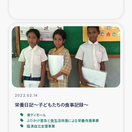
ガザ地区での公園の緑化を通じた支援事業
ガザ地区における被災住民への緊急支援
ガザ地区酪農を通した女性グループの生計支援
ふりかけ普及と食生活改善による栄養改善事業
フェアトレード事業
緊急支援事業
2022.02.14
女性の生計向上を通じた子どもの栄養改善事業
栄養日記～子どもたちの食事記録～
民際教育
東ティモール
ふりかけ普及と食生活改善による栄養改善事業
経済自立支援事業
食べる