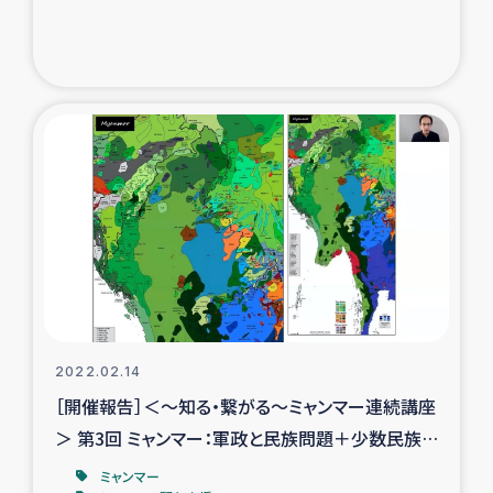
トルコ・シリア地震被災者支援
デニヤヤ小規模紅茶農家支援
コーヒー生産者支援
アイナロ県マウベシ郡でのコーヒー畑改善事業
ベイルート大規模爆発被災者支援
女性の生計向上支援
2022.02.14
アグロフォレストリー（カカオ）事業
［開催報告］＜～知る・繋がる～ミャンマー連続講座
＞ 第3回 ミャンマー：軍政と民族問題＋少数民族
地域の現状
ミャンマー