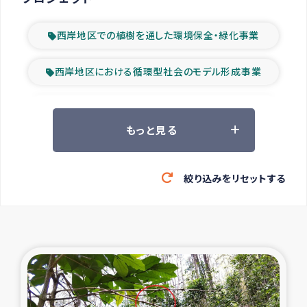
西岸地区での植樹を通した環境保全・緑化事業
西岸地区における循環型社会のモデル形成事業
ツアー参加者の声
もっと見る
山間部農村の水利改善事業
絞り込みをリセットする
緊急救援の時代
森林保全型農業の支援事業
東ティモール豪雨緊急支援
大雨による洪水被災者支援