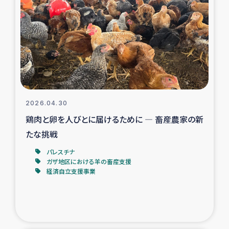
スリランカの南北女性をつなぐサリー・リサイクル・プロ
ジェクト
復興支援事業
民際教育事業
女性グループPIFWANITAによる食品加工事業
2026.04.30
鶏肉と卵を人びとに届けるために ― 畜産農家の新
ガザ人道支援
たな挑戦
令和6年能登半島地震 緊急支援
パレスチナ
ガザ地区における羊の畜産支援
経済自立支援事業
国内避難民への物資配付および教育支援
ミャンマー緊急支援