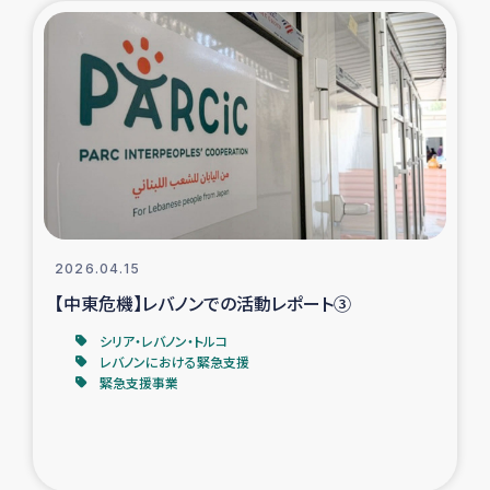
タイ国境ミャンマー移民子ども支援
漁民によるマングローブ植林活動
レバノンでのシリア難民への食糧・越冬支援
レバノンにおける緊急支援
レバノンでのシリア難民への教育支援事業
2026.04.15
レバノンでのシリア難民・レバノン人への農業支援
【中東危機】レバノンでの活動レポート③
シリア・レバノン・トルコ
海外ルーツの市民との共生
レバノンにおける緊急支援
緊急支援事業
神原ゼミxパルシック
石巻市街地在宅被災者支援