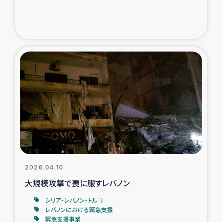
トルコ・シリア地震被災者支援
デニヤヤ小規模紅茶農家支援
コーヒー生産者支援
アイナロ県マウベシ郡でのコーヒー畑改善事業
ベイルート大規模爆発被災者支援
女性の生計向上支援
2026.04.10
アグロフォレストリー（カカオ）事業
大規模攻撃で喪に服すレバノン
シリア・レバノン・トルコ
レバノンにおける緊急支援
緊急支援事業