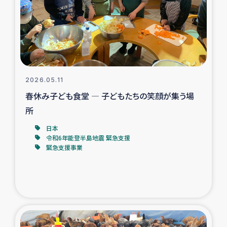
カカオ生産者支援事業
シリア国内避難民・帰還民の生活再建支援
トルコにおけるシリア難民支援事業
2026.05.11
インドネシア中部 スラウェシの地震・津波被災者支援
春休み子ども食堂 ― 子どもたちの笑顔が集う場
所
スリランカ ムライティブ県帰還民の生活再建支援
日本
令和6年能登半島地震 緊急支援
緊急支援事業
スリランカ ジャフナ県干物事業
スリランカ 緊急人道支援
スリランカ南部洪水被災者支援