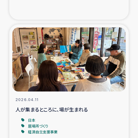
ガザ地区での公園の緑化を通じた支援事業
ガザ地区における被災住民への緊急支援
ガザ地区酪農を通した女性グループの生計支援
ふりかけ普及と食生活改善による栄養改善事業
フェアトレード事業
緊急支援事業
2026.04.11
女性の生計向上を通じた子どもの栄養改善事業
人が集まるところに、場が生まれる
民際教育
日本
居場所づくり
経済自立支援事業
食べる