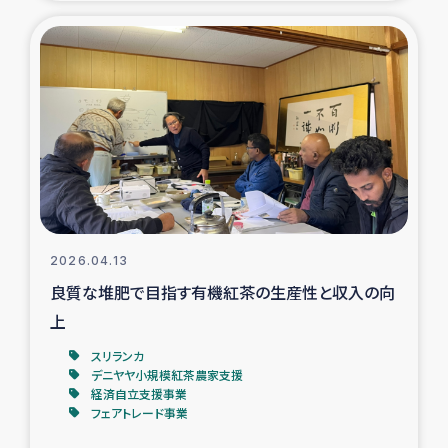
復興応援隊の活動
仮設住宅生活支援・農業復興支援
漁業復興支援
インターン・ボランティア日誌
経済自立支援事業
2026.04.13
良質な堆肥で目指す有機紅茶の生産性と収入の向
居場所づくり
上
ガザ空爆被災者への食料支援と農家生産支援
スリランカ
デニヤヤ小規模紅茶農家支援
経済自立支援事業
ガザ地区における羊の畜産支援
フェアトレード事業