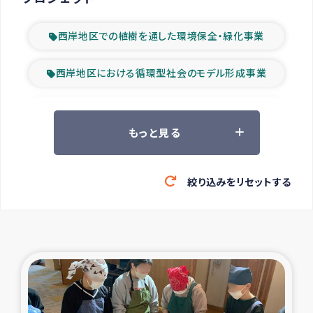
西岸地区での植樹を通した環境保全・緑化事業
西岸地区における循環型社会のモデル形成事業
ツアー参加者の声
もっと見る
山間部農村の水利改善事業
絞り込みをリセットする
緊急救援の時代
森林保全型農業の支援事業
東ティモール豪雨緊急支援
大雨による洪水被災者支援