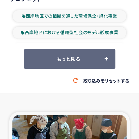
西岸地区での植樹を通した環境保全・緑化事業
西岸地区における循環型社会のモデル形成事業
ツアー参加者の声
もっと見る
山間部農村の水利改善事業
絞り込みをリセットする
緊急救援の時代
森林保全型農業の支援事業
東ティモール豪雨緊急支援
大雨による洪水被災者支援