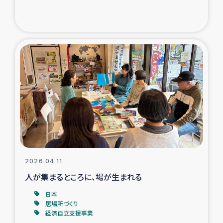
ガザ地区での公園の緑化を通じた支援事業
ガザ地区における被災住民への緊急支援
ガザ地区酪農を通した女性グループの生計支援
ふりかけ普及と食生活改善による栄養改善事業
フェアトレード事業
緊急支援事業
2026.04.11
女性の生計向上を通じた子どもの栄養改善事業
人が集まるところに、場が生まれる
民際教育
日本
居場所づくり
経済自立支援事業
食べる