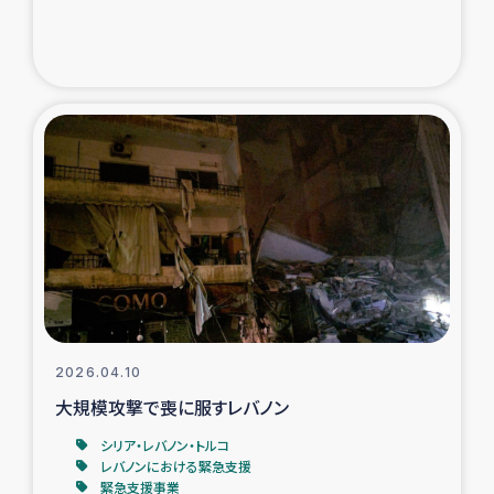
トルコ・シリア地震被災者支援
デニヤヤ小規模紅茶農家支援
コーヒー生産者支援
アイナロ県マウベシ郡でのコーヒー畑改善事業
ベイルート大規模爆発被災者支援
女性の生計向上支援
2026.04.10
アグロフォレストリー（カカオ）事業
大規模攻撃で喪に服すレバノン
シリア・レバノン・トルコ
レバノンにおける緊急支援
緊急支援事業