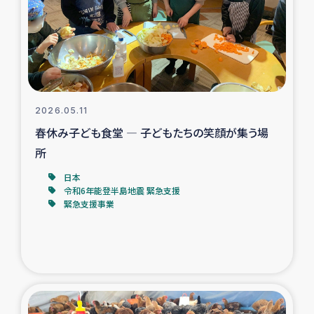
カカオ生産者支援事業
シリア国内避難民・帰還民の生活再建支援
トルコにおけるシリア難民支援事業
2026.05.11
インドネシア中部 スラウェシの地震・津波被災者支援
春休み子ども食堂 ― 子どもたちの笑顔が集う場
所
スリランカ ムライティブ県帰還民の生活再建支援
日本
令和6年能登半島地震 緊急支援
緊急支援事業
スリランカ ジャフナ県干物事業
スリランカ 緊急人道支援
スリランカ南部洪水被災者支援