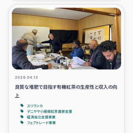
復興応援隊の活動
仮設住宅生活支援・農業復興支援
漁業復興支援
インターン・ボランティア日誌
経済自立支援事業
2026.04.13
良質な堆肥で目指す有機紅茶の生産性と収入の向
居場所づくり
上
ガザ空爆被災者への食料支援と農家生産支援
スリランカ
デニヤヤ小規模紅茶農家支援
経済自立支援事業
ガザ地区における羊の畜産支援
フェアトレード事業