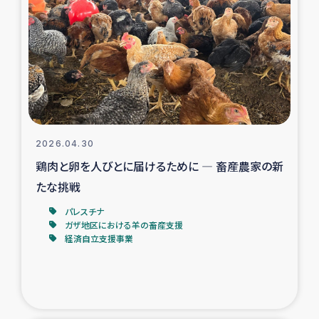
スリランカの南北女性をつなぐサリー・リサイクル・プロ
ジェクト
復興支援事業
民際教育事業
女性グループPIFWANITAによる食品加工事業
2026.04.30
鶏肉と卵を人びとに届けるために ― 畜産農家の新
ガザ人道支援
たな挑戦
令和6年能登半島地震 緊急支援
パレスチナ
ガザ地区における羊の畜産支援
経済自立支援事業
国内避難民への物資配付および教育支援
ミャンマー緊急支援