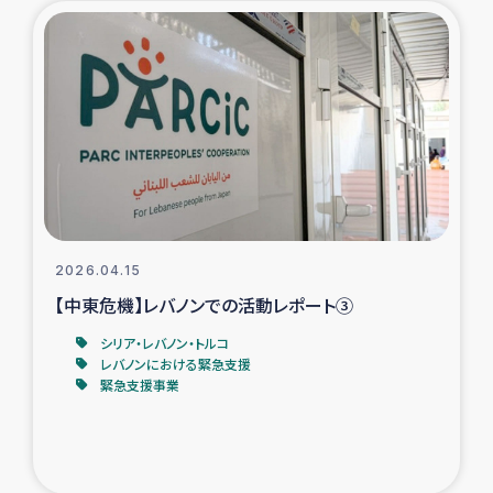
タイ国境ミャンマー移民子ども支援
漁民によるマングローブ植林活動
レバノンでのシリア難民への食糧・越冬支援
レバノンにおける緊急支援
レバノンでのシリア難民への教育支援事業
2026.04.15
レバノンでのシリア難民・レバノン人への農業支援
【中東危機】レバノンでの活動レポート③
シリア・レバノン・トルコ
海外ルーツの市民との共生
レバノンにおける緊急支援
緊急支援事業
神原ゼミxパルシック
石巻市街地在宅被災者支援