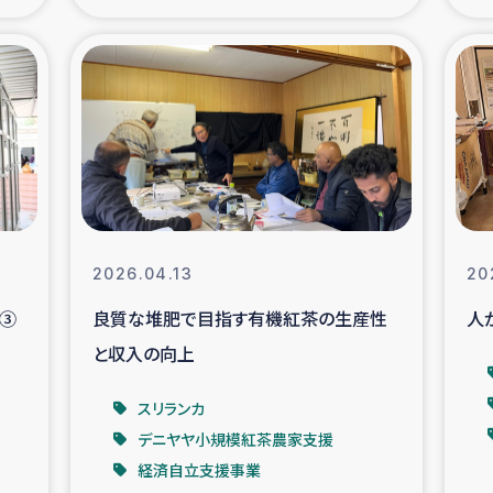
の市民との共生
神原ゼミ
在宅被災者支援
復興応
支援・農業復興支援
漁業
ボランティア日誌
経済自
2026.04.13
20
所づくり
ガザ空爆被災者への
ト③
良質な堆肥で目指す有機紅茶の生産性
人
と収入の向上
ける羊の畜産支援
ガザ地区での公園の
スリランカ
被災住民への緊急支援
ガザ地区酪農を通した
デニヤヤ小規模紅茶農家支援
経済自立支援事業
活改善による栄養改善事業
フェアト