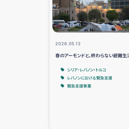
スリランカの南北女性をつ
ェ
民際
2026.05.12
春のアーモンドと、終わらない避難生
ガザ
シリア・レバノン・トルコ
国内避難民への物
レバノンにおける緊急支援
緊急支援事業
タイ国境ミャン
レバノンでのシリア
レバノンでのシリ