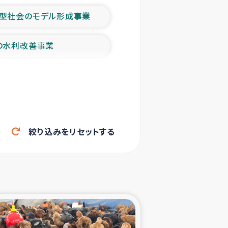
型社会のモデル形成事業
の水利改善事業
農業の支援事業
洪水被災者支援
絞り込みをリセットする
帰還民の生活再建支援
ェシの地震・津波被災者支援
ャフナ県干物事業
部洪水被災者支援