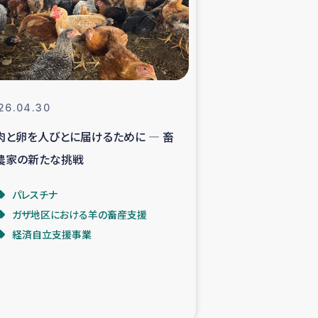
支援事業
NITAによる食品加工事業
26.04.30
肉と卵を人びとに届けるために ― 畜
島地震 緊急支援
農家の新たな挑戦
ー緊急支援
パレスチナ
ガザ地区における羊の畜産支援
グローブ植林活動
経済自立支援事業
おける緊急支援
・レバノン人への農業支援