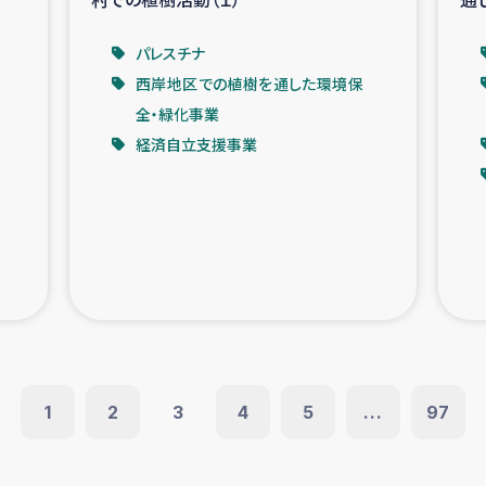
パレスチナ
西岸地区での植樹を通した環境保
全・緑化事業
経済自立支援事業
1
2
3
4
5
...
97