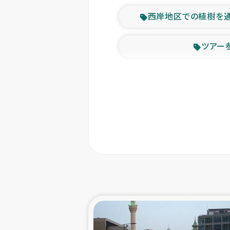
西岸地区での植樹を
ツアー
緊急
東ティモー
カカオ生
トルコにおける
スリランカ ムライテ
スリランカ