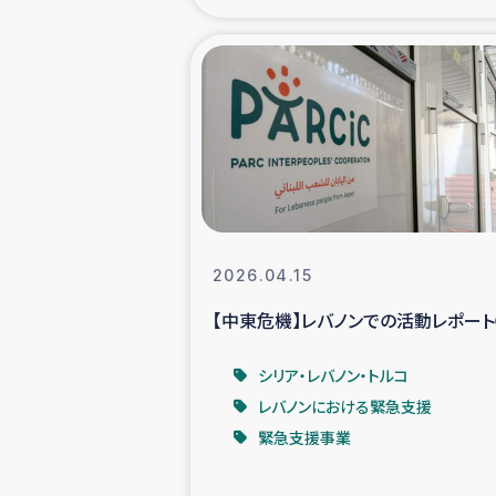
海外ルーツ
石巻市街地
仮設住宅生活
インターン・
2026.04.15
居場
【中東危機】レバノンでの活動レポー
ガザ地区にお
シリア・レバノン・トルコ
レバノンにおける緊急支援
ガザ地区における
緊急支援事業
ふりかけ普及と食生