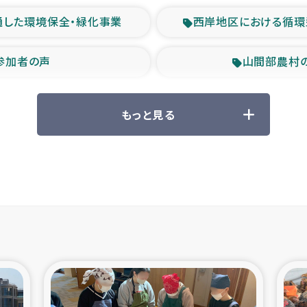
通した環境保全・緑化事業
西岸地区における循環
参加者の声
山間部農村
救援の時代
森林保全型
もっと見る
ル豪雨緊急支援
大雨による
産者支援事業
シリア国内避難民・
シリア難民支援事業
インドネシア中部 スラウ
ィブ県帰還民の生活再建支援
スリランカ ジ
 緊急人道支援
スリランカ南