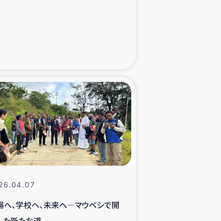
た子どもの栄養改善事業
べる
模紅茶農家支援
でのコーヒー畑改善事業
計向上支援
26.04.07
場へ、学校へ、未来へ―マウベシで開
した新たな道