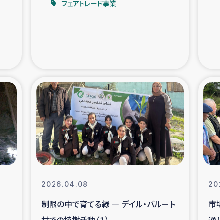
フェアトレード事業
支援事業
女性の生計向上を通じ
際教育
食
ア地震被災者支援
デニヤヤ小規
ー生産者支援
アイナロ県マウベシ郡
規模爆発被災者支援
女性の生
トリー（カカオ）事業
2026.04.08
20
制限の中で育てる緑 ― デイル・バルート
市
村での植樹活動（１）
通