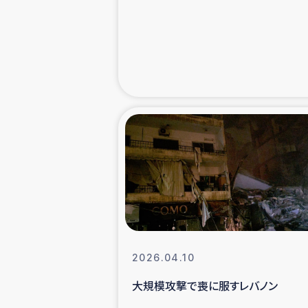
緊急
民
トルコ・シリ
コーヒ
ベイルート大
アグロフォレス
2026.04.10
大規模攻撃で喪に服すレバノン