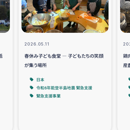
なぐサリー・リサイクル・プロジ
復興
クト
教育事業
女性グループPIFWA
2026.05.11
20
活
春休み子ども食堂 ― 子どもたちの笑顔
鶏
人道支援
令和6年能登半
が集う場所
産
資配付および教育支援
ミャンマ
日本
令和6年能登半島地震 緊急支援
マー移民子ども支援
漁民によるマン
緊急支援事業
難民への食糧・越冬支援
レバノンに
ア難民への教育支援事業
レバノンでのシリア難民