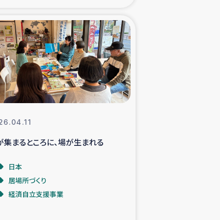
xパルシック
援隊の活動
復興支援
立支援事業
26.04.11
食料支援と農家生産支援
が集まるところに、場が生まれる
緑化を通じた支援事業
日本
居場所づくり
女性グループの生計支援
経済自立支援事業
レード事業