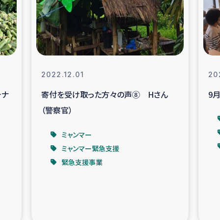
なぐサリー・リサイクル・プロジ
復興
クト
教育事業
女性グループPIFWA
2022.12.01
20
チナ
寄付を受け取った方々の声⑧ Hさん
9
人道支援
令和6年能登半
（警察官）
資配付および教育支援
ミャンマ
ミャンマー
ミャンマー緊急支援
マー移民子ども支援
漁民によるマン
緊急支援事業
難民への食糧・越冬支援
レバノンに
ア難民への教育支援事業
レバノンでのシリア難民