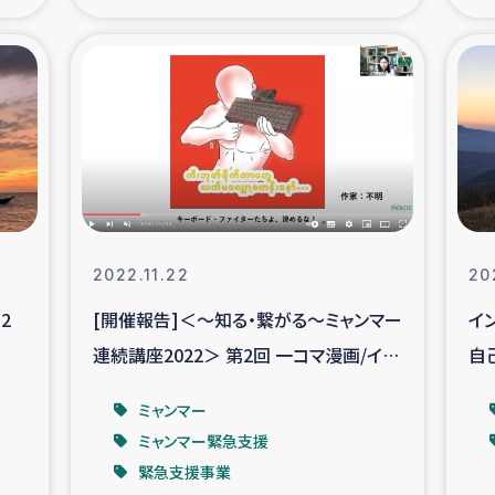
の市民との共生
神原ゼミ
在宅被災者支援
復興応
支援・農業復興支援
漁業
ボランティア日誌
経済自
2022.11.22
20
所づくり
ガザ空爆被災者への
2
[開催報告]＜～知る・繋がる～ミャンマー
イ
連続講座2022＞ 第2回 一コマ漫画/イラ
自
ける羊の畜産支援
ガザ地区での公園の
ストでわかるクーデター後のミャンマー
ミャンマー
被災住民への緊急支援
ガザ地区酪農を通した
ミャンマー緊急支援
緊急支援事業
活改善による栄養改善事業
フェアト