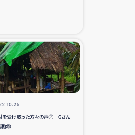
た子どもの栄養改善事業
べる
模紅茶農家支援
でのコーヒー畑改善事業
計向上支援
22.10.25
付を受け取った方々の声⑦ Gさん
看護師）