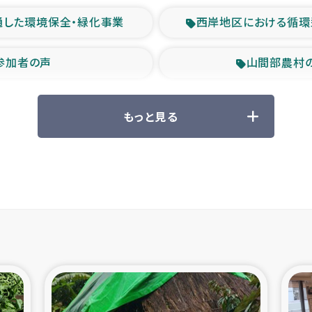
通した環境保全・緑化事業
西岸地区における循環
参加者の声
山間部農村
救援の時代
森林保全型
もっと見る
ル豪雨緊急支援
大雨による
産者支援事業
シリア国内避難民・
シリア難民支援事業
インドネシア中部 スラウ
ィブ県帰還民の生活再建支援
スリランカ ジ
 緊急人道支援
スリランカ南