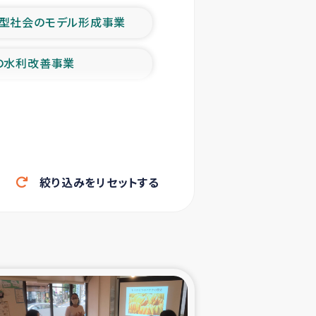
型社会のモデル形成事業
の水利改善事業
農業の支援事業
洪水被災者支援
絞り込みをリセットする
帰還民の生活再建支援
ェシの地震・津波被災者支援
ャフナ県干物事業
部洪水被災者支援