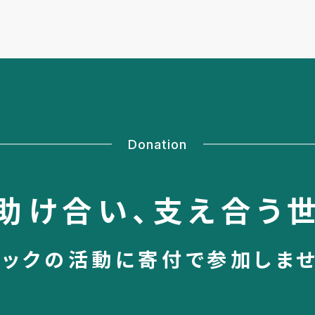
Donation
助け合い、
支え合う
シックの活動に
寄付で参加しま