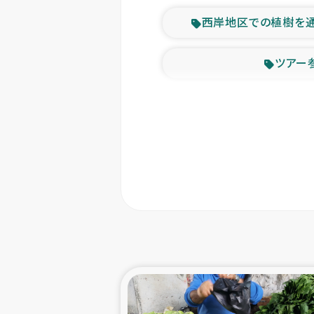
西岸地区での植樹を
ツアー
緊急
東ティモー
カカオ生
トルコにおける
スリランカ ムライテ
スリランカ