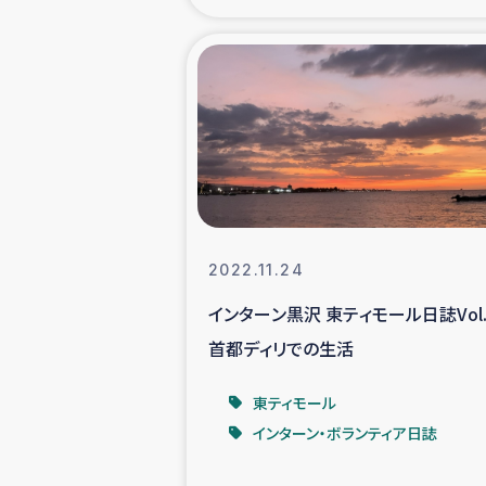
海外ルーツ
石巻市街地
仮設住宅生活
インターン・
2022.11.24
居場
インターン黒沢 東ティモール日誌Vol.
首都ディリでの生活
ガザ地区にお
東ティモール
ガザ地区における
インターン・ボランティア日誌
ふりかけ普及と食生