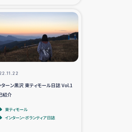
xパルシック
援隊の活動
復興支援
立支援事業
22.11.22
食料支援と農家生産支援
ンターン黒沢 東ティモール日誌 Vol.1
己紹介
緑化を通じた支援事業
東ティモール
女性グループの生計支援
インターン・ボランティア日誌
レード事業