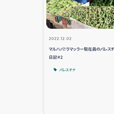
スリランカの南北女性をつ
ェ
民際
2022.12.02
マルハバ！ラマッラー駐在員のパレス
ガザ
日記＃2
国内避難民への物
パレスチナ
タイ国境ミャン
レバノンでのシリア
レバノンでのシリ