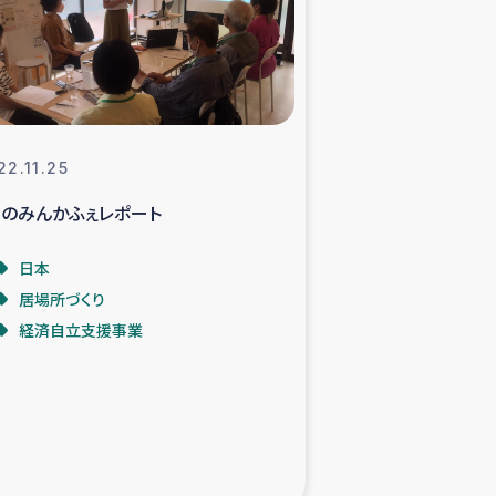
支援事業
NITAによる食品加工事業
22.11.25
月のみんかふぇレポート
島地震 緊急支援
日本
ー緊急支援
居場所づくり
経済自立支援事業
グローブ植林活動
おける緊急支援
・レバノン人への農業支援