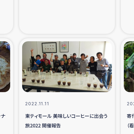
支援事業
女性の生計向上を通じ
際教育
食
ア地震被災者支援
デニヤヤ小規
ー生産者支援
アイナロ県マウベシ郡
規模爆発被災者支援
女性の生
トリー（カカオ）事業
2022.11.11
20
チナ
東ティモール 美味しいコーヒーに出会う
寄
旅2022 開催報告
（