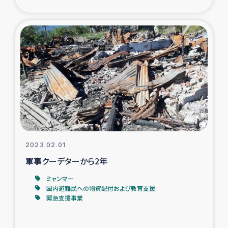
ガザ地区での公園の緑化を通じた支援事業
ガザ地区における被災住民への緊急支援
ガザ地区酪農を通した女性グループの生計支援
ふりかけ普及と食生活改善による栄養改善事業
フェアトレード事業
緊急支援事業
2023.02.01
軍事クーデターから2年
女性の生計向上を通じた子どもの栄養改善事業
ミャンマー
国内避難民への物資配付および教育支援
民際教育
緊急支援事業
食べる