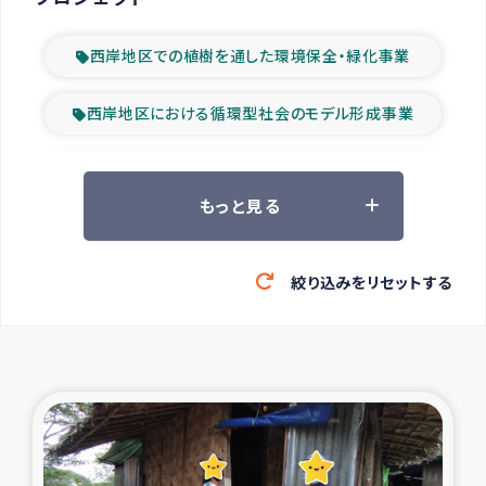
西岸地区での植樹を通した環境保全・緑化事業
西岸地区における循環型社会のモデル形成事業
ツアー参加者の声
もっと見る
山間部農村の水利改善事業
絞り込みをリセットする
緊急救援の時代
森林保全型農業の支援事業
東ティモール豪雨緊急支援
大雨による洪水被災者支援