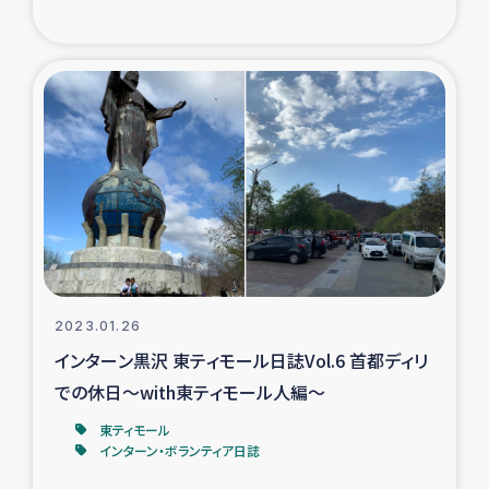
トルコ・シリア地震被災者支援
デニヤヤ小規模紅茶農家支援
コーヒー生産者支援
アイナロ県マウベシ郡でのコーヒー畑改善事業
ベイルート大規模爆発被災者支援
2023.01.26
女性の生計向上支援
インターン黒沢 東ティモール日誌Vol.6 首都ディリ
での休日～with東ティモール人編～
アグロフォレストリー（カカオ）事業
東ティモール
インターン・ボランティア日誌