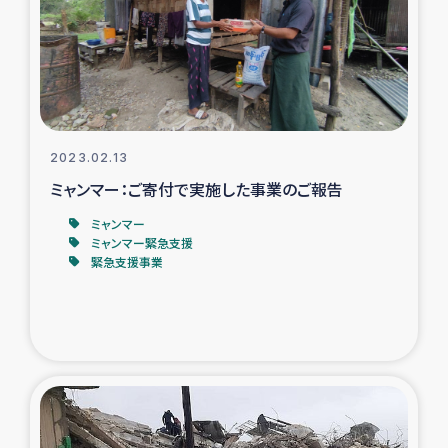
カカオ生産者支援事業
シリア国内避難民・帰還民の生活再建支援
トルコにおけるシリア難民支援事業
2023.02.13
インドネシア中部 スラウェシの地震・津波被災者支援
ミャンマー：ご寄付で実施した事業のご報告
ミャンマー
スリランカ ムライティブ県帰還民の生活再建支援
ミャンマー緊急支援
緊急支援事業
スリランカ ジャフナ県干物事業
スリランカ 緊急人道支援
スリランカ南部洪水被災者支援