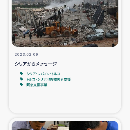
タイ国境ミャンマー移民子ども支援
漁民によるマングローブ植林活動
レバノンでのシリア難民への食糧・越冬支援
レバノンにおける緊急支援
2023.02.09
シリアからメッセージ
レバノンでのシリア難民への教育支援事業
シリア・レバノン・トルコ
レバノンでのシリア難民・レバノン人への農業支援
トルコ・シリア地震被災者支援
緊急支援事業
海外ルーツの市民との共生
神原ゼミxパルシック
石巻市街地在宅被災者支援