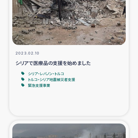
スリランカの南北女性をつなぐサリー・リサイクル・プロ
ジェクト
復興支援事業
民際教育事業
2023.02.10
女性グループPIFWANITAによる食品加工事業
シリアで医療品の支援を始めました
シリア・レバノン・トルコ
ガザ人道支援
トルコ・シリア地震被災者支援
緊急支援事業
令和6年能登半島地震 緊急支援
国内避難民への物資配付および教育支援
ミャンマー緊急支援