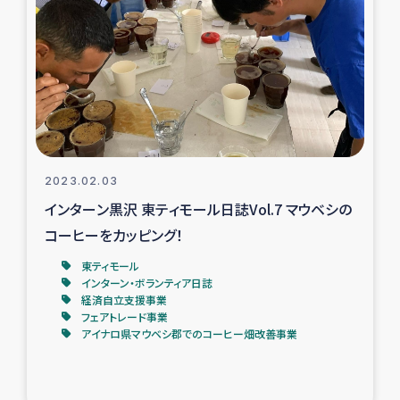
復興応援隊の活動
仮設住宅生活支援・農業復興支援
漁業復興支援
インターン・ボランティア日誌
2023.02.03
インターン黒沢 東ティモール日誌Vol.7 マウベシの
経済自立支援事業
コーヒーをカッピング！
東ティモール
居場所づくり
インターン・ボランティア日誌
経済自立支援事業
ガザ空爆被災者への食料支援と農家生産支援
フェアトレード事業
アイナロ県マウベシ郡でのコーヒー畑改善事業
ガザ地区における羊の畜産支援