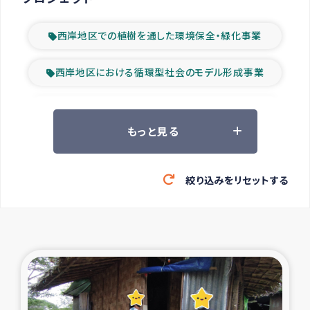
西岸地区での植樹を通した環境保全・緑化事業
西岸地区における循環型社会のモデル形成事業
ツアー参加者の声
もっと見る
山間部農村の水利改善事業
絞り込みをリセットする
緊急救援の時代
森林保全型農業の支援事業
東ティモール豪雨緊急支援
大雨による洪水被災者支援