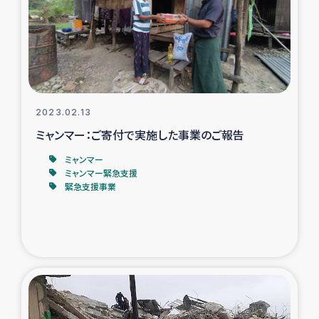
カカオ生産者支援事業
シリア国内避難民・帰還民の生活再建支援
トルコにおけるシリア難民支援事業
2023.02.13
インドネシア中部 スラウェシの地震・津波被災者支援
ミャンマー：ご寄付で実施した事業のご報告
ミャンマー
スリランカ ムライティブ県帰還民の生活再建支援
ミャンマー緊急支援
緊急支援事業
スリランカ ジャフナ県干物事業
スリランカ 緊急人道支援
スリランカ南部洪水被災者支援