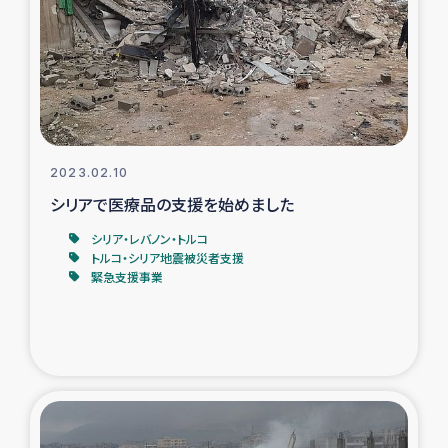
スリランカの南北女性をつなぐサリー・リサイクル・プロ
ジェクト
復興支援事業
民際教育事業
2023.02.10
女性グループPIFWANITAによる食品加工事業
シリアで医療品の支援を始めました
シリア・レバノン・トルコ
ガザ人道支援
トルコ・シリア地震被災者支援
緊急支援事業
令和6年能登半島地震 緊急支援
国内避難民への物資配付および教育支援
ミャンマー緊急支援