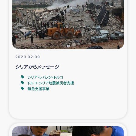
タイ国境ミャンマー移民子ども支援
漁民によるマングローブ植林活動
レバノンでのシリア難民への食糧・越冬支援
レバノンにおける緊急支援
2023.02.09
シリアからメッセージ
レバノンでのシリア難民への教育支援事業
シリア・レバノン・トルコ
レバノンでのシリア難民・レバノン人への農業支援
トルコ・シリア地震被災者支援
緊急支援事業
海外ルーツの市民との共生
神原ゼミxパルシック
石巻市街地在宅被災者支援