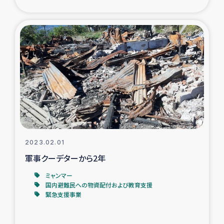
ガザ地区での公園の緑化を通じた支援事業
ガザ地区における被災住民への緊急支援
ガザ地区酪農を通した女性グループの生計支援
ふりかけ普及と食生活改善による栄養改善事業
フェアトレード事業
緊急支援事業
2023.02.01
軍事クーデターから2年
女性の生計向上を通じた子どもの栄養改善事業
ミャンマー
国内避難民への物資配付および教育支援
民際教育
緊急支援事業
食べる