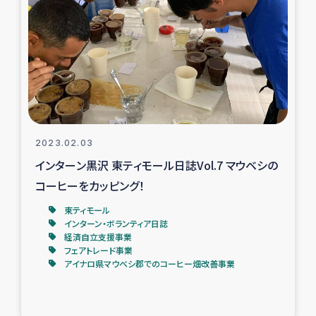
復興応援隊の活動
仮設住宅生活支援・農業復興支援
漁業復興支援
インターン・ボランティア日誌
2023.02.03
インターン黒沢 東ティモール日誌Vol.7 マウベシの
経済自立支援事業
コーヒーをカッピング！
東ティモール
居場所づくり
インターン・ボランティア日誌
経済自立支援事業
ガザ空爆被災者への食料支援と農家生産支援
フェアトレード事業
アイナロ県マウベシ郡でのコーヒー畑改善事業
ガザ地区における羊の畜産支援