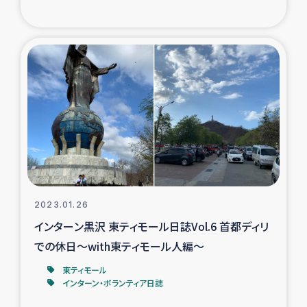
トルコ・シリア地震被災者支援
デニヤヤ小規模紅茶農家支援
コーヒー生産者支援
アイナロ県マウベシ郡でのコーヒー畑改善事業
ベイルート大規模爆発被災者支援
2023.01.26
女性の生計向上支援
インターン黒沢 東ティモール日誌Vol.6 首都ディリ
での休日～with東ティモール人編～
アグロフォレストリー（カカオ）事業
東ティモール
インターン・ボランティア日誌