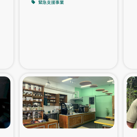
緊急支援事業
支援事業
女性の生計向上を通じ
際教育
食
ア地震被災者支援
デニヤヤ小規
ー生産者支援
アイナロ県マウベシ郡
規模爆発被災者支援
女性の生
トリー（カカオ）事業