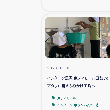
海外ルーツ
石巻市街地
仮設住宅生活
インターン・
居場
2023.03.10
インターン黒沢 東ティモール日誌Vol.
ガザ地区にお
アタウロ島のふりかけ工場へ
ガザ地区における
東ティモール
インターン・ボランティア日誌
ふりかけ普及と食生