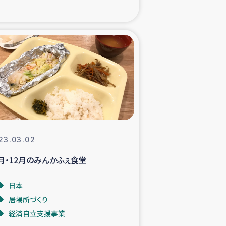
xパルシック
援隊の活動
復興支援
立支援事業
食料支援と農家生産支援
23.03.02
1月・12月のみんかふぇ食堂
緑化を通じた支援事業
日本
女性グループの生計支援
居場所づくり
経済自立支援事業
レード事業