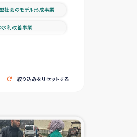
型社会のモデル形成事業
の水利改善事業
農業の支援事業
洪水被災者支援
絞り込みをリセットする
帰還民の生活再建支援
ェシの地震・津波被災者支援
ャフナ県干物事業
部洪水被災者支援