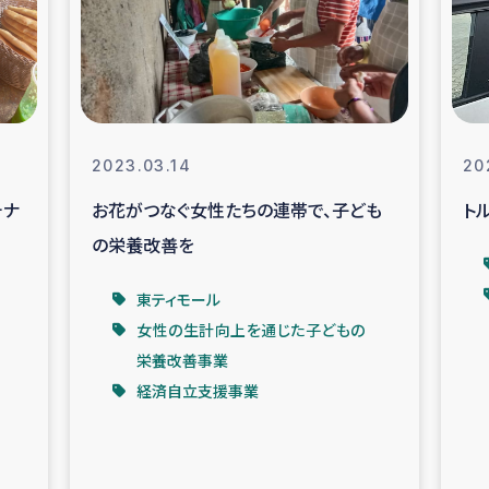
なぐサリー・リサイクル・プロジ
復興
クト
教育事業
女性グループPIFWA
2023.03.14
20
チナ
お花がつなぐ女性たちの連帯で、子ども
ト
人道支援
令和6年能登半
の栄養改善を
資配付および教育支援
ミャンマ
東ティモール
女性の生計向上を通じた子どもの
マー移民子ども支援
漁民によるマン
栄養改善事業
経済自立支援事業
難民への食糧・越冬支援
レバノンに
ア難民への教育支援事業
レバノンでのシリア難民