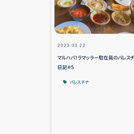
スリランカの南北女性をつ
ェ
民際
2023.03.22
マルハバ！ラマッラー駐在員のパレス
ガザ
日記＃5
国内避難民への物
パレスチナ
タイ国境ミャン
レバノンでのシリア
レバノンでのシリ