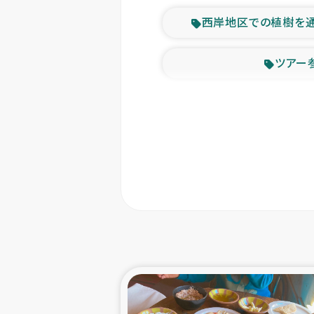
西岸地区での植樹を
ツアー
緊急
東ティモー
カカオ生
トルコにおける
スリランカ ムライテ
スリランカ