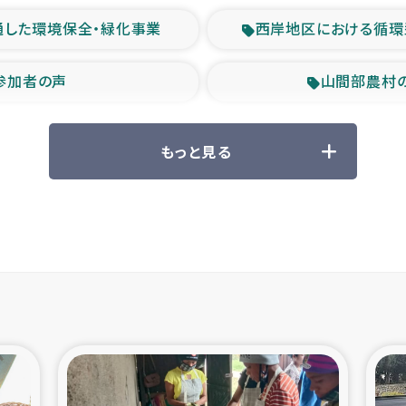
通した環境保全・緑化事業
西岸地区における循環
参加者の声
山間部農村
救援の時代
森林保全型
もっと見る
ル豪雨緊急支援
大雨による
産者支援事業
シリア国内避難民・
シリア難民支援事業
インドネシア中部 スラウ
ィブ県帰還民の生活再建支援
スリランカ ジ
 緊急人道支援
スリランカ南