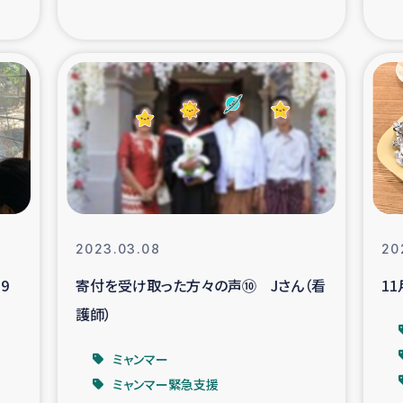
の市民との共生
神原ゼミ
在宅被災者支援
復興応
支援・農業復興支援
漁業
ボランティア日誌
経済自
所づくり
ガザ空爆被災者への
2023.03.08
20
9
寄付を受け取った方々の声⑩ Jさん（看
1
ける羊の畜産支援
ガザ地区での公園の
護師）
被災住民への緊急支援
ガザ地区酪農を通した
ミャンマー
ミャンマー緊急支援
活改善による栄養改善事業
フェアト