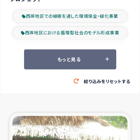
西岸地区での植樹を通した環境保全・緑化事業
西岸地区における循環型社会のモデル形成事業
ツアー参加者の声
もっと見る
山間部農村の水利改善事業
絞り込みをリセットする
緊急救援の時代
森林保全型農業の支援事業
東ティモール豪雨緊急支援
大雨による洪水被災者支援