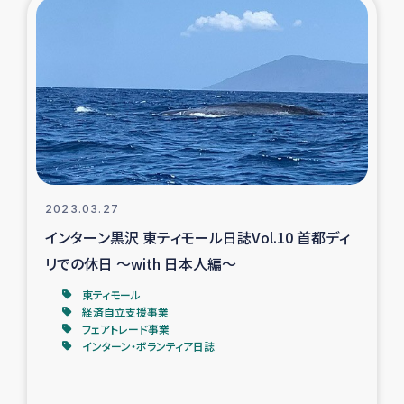
復興応援隊の活動
仮設住宅生活支援・農業復興支援
漁業復興支援
インターン・ボランティア日誌
2023.03.27
経済自立支援事業
インターン黒沢 東ティモール日誌Vol.10 首都ディ
リでの休日 ～with 日本人編～
居場所づくり
東ティモール
経済自立支援事業
ガザ空爆被災者への食料支援と農家生産支援
フェアトレード事業
インターン・ボランティア日誌
ガザ地区における羊の畜産支援