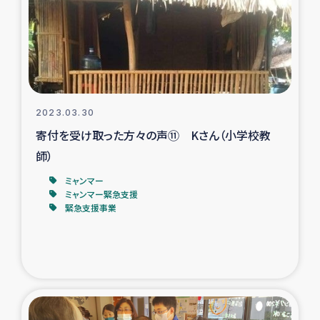
カカオ生産者支援事業
シリア国内避難民・帰還民の生活再建支援
トルコにおけるシリア難民支援事業
2023.03.30
インドネシア中部 スラウェシの地震・津波被災者支援
寄付を受け取った方々の声⑪ Kさん（小学校教
師）
スリランカ ムライティブ県帰還民の生活再建支援
ミャンマー
ミャンマー緊急支援
緊急支援事業
スリランカ ジャフナ県干物事業
スリランカ 緊急人道支援
スリランカ南部洪水被災者支援