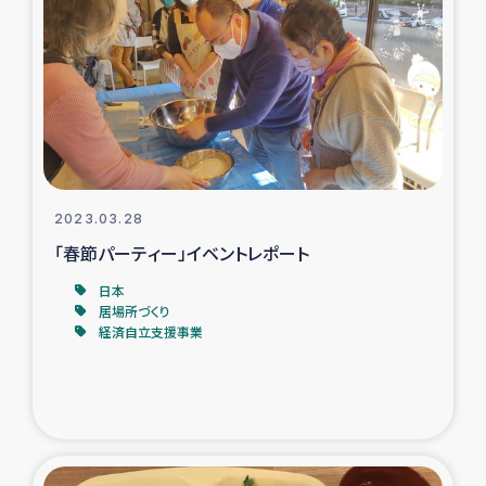
スリランカの南北女性をつなぐサリー・リサイクル・プロ
ジェクト
復興支援事業
民際教育事業
女性グループPIFWANITAによる食品加工事業
2023.03.28
「春節パーティー」イベントレポート
ガザ人道支援
日本
居場所づくり
令和6年能登半島地震 緊急支援
経済自立支援事業
国内避難民への物資配付および教育支援
ミャンマー緊急支援