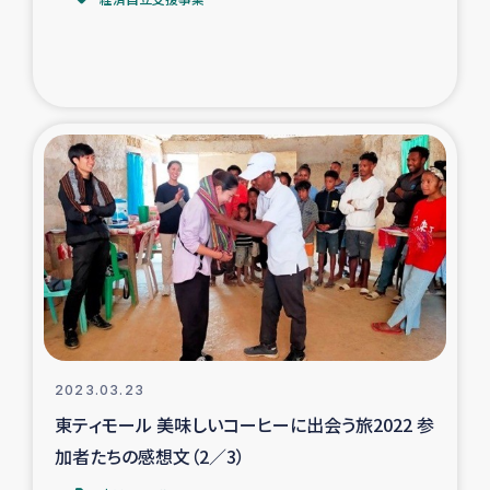
トルコ・シリア地震被災者支援
デニヤヤ小規模紅茶農家支援
コーヒー生産者支援
アイナロ県マウベシ郡でのコーヒー畑改善事業
ベイルート大規模爆発被災者支援
女性の生計向上支援
アグロフォレストリー（カカオ）事業
2023.03.23
東ティモール 美味しいコーヒーに出会う旅2022 参
加者たちの感想文（2／3）