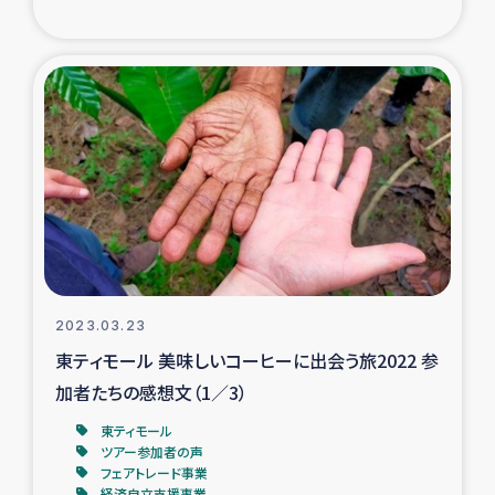
ガザ地区での公園の緑化を通じた支援事業
ガザ地区における被災住民への緊急支援
ガザ地区酪農を通した女性グループの生計支援
ふりかけ普及と食生活改善による栄養改善事業
フェアトレード事業
緊急支援事業
2023.03.23
東ティモール 美味しいコーヒーに出会う旅2022 参
女性の生計向上を通じた子どもの栄養改善事業
加者たちの感想文（1／3）
民際教育
東ティモール
ツアー参加者の声
フェアトレード事業
食べる
経済自立支援事業