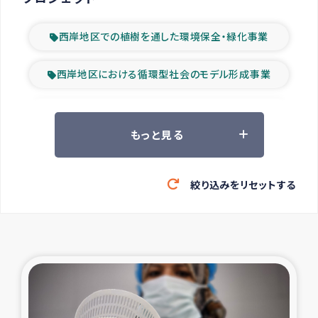
西岸地区での植樹を通した環境保全・緑化事業
西岸地区における循環型社会のモデル形成事業
ツアー参加者の声
もっと見る
山間部農村の水利改善事業
絞り込みをリセットする
緊急救援の時代
森林保全型農業の支援事業
東ティモール豪雨緊急支援
大雨による洪水被災者支援