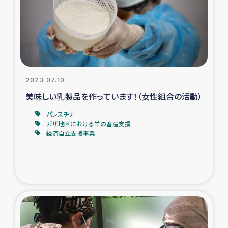
カカオ生産者支援事業
シリア国内避難民・帰還民の生活再建支援
トルコにおけるシリア難民支援事業
2023.07.10
インドネシア中部 スラウェシの地震・津波被災者支援
美味しい乳製品を作っています！（女性組合の活動）
パレスチナ
スリランカ ムライティブ県帰還民の生活再建支援
ガザ地区における羊の畜産支援
経済自立支援事業
スリランカ ジャフナ県干物事業
スリランカ 緊急人道支援
スリランカ南部洪水被災者支援