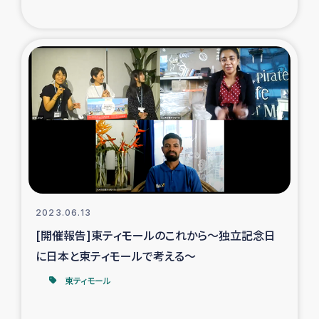
トルコ・シリア地震被災者支援
デニヤヤ小規模紅茶農家支援
コーヒー生産者支援
アイナロ県マウベシ郡でのコーヒー畑改善事業
ベイルート大規模爆発被災者支援
2023.06.13
女性の生計向上支援
[開催報告]東ティモールのこれから～独立記念日
に日本と東ティモールで考える～
アグロフォレストリー（カカオ）事業
東ティモール