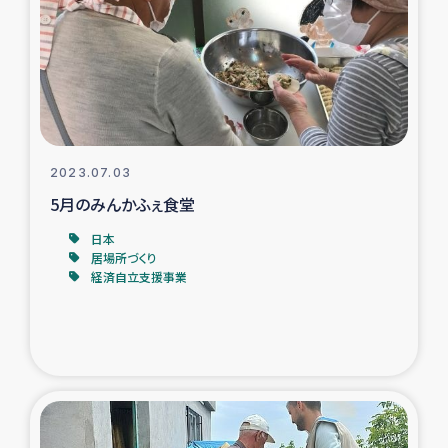
スリランカの南北女性をつなぐサリー・リサイクル・プロ
ジェクト
復興支援事業
民際教育事業
2023.07.03
女性グループPIFWANITAによる食品加工事業
5月のみんかふぇ食堂
日本
ガザ人道支援
居場所づくり
経済自立支援事業
令和6年能登半島地震 緊急支援
国内避難民への物資配付および教育支援
ミャンマー緊急支援