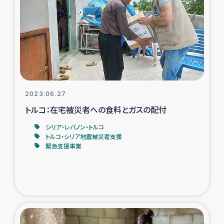
タイ国境ミャンマー移民子ども支援
漁民によるマングローブ植林活動
レバノンでのシリア難民への食糧・越冬支援
レバノンにおける緊急支援
2023.06.27
トルコ：在宅被災者への食料とガスの配付
レバノンでのシリア難民への教育支援事業
シリア・レバノン・トルコ
レバノンでのシリア難民・レバノン人への農業支援
トルコ・シリア地震被災者支援
緊急支援事業
海外ルーツの市民との共生
神原ゼミxパルシック
石巻市街地在宅被災者支援