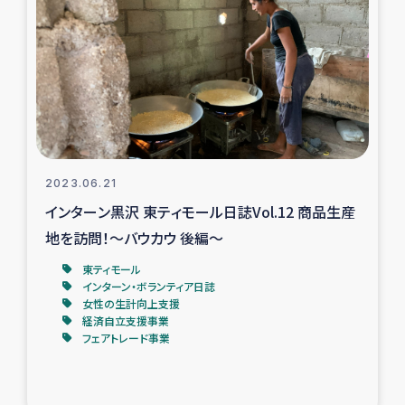
復興応援隊の活動
仮設住宅生活支援・農業復興支援
漁業復興支援
インターン・ボランティア日誌
2023.06.21
インターン黒沢 東ティモール日誌Vol.12 商品生産
経済自立支援事業
地を訪問！～バウカウ 後編～
東ティモール
居場所づくり
インターン・ボランティア日誌
女性の生計向上支援
ガザ空爆被災者への食料支援と農家生産支援
経済自立支援事業
フェアトレード事業
ガザ地区における羊の畜産支援