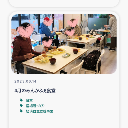
ガザ地区での公園の緑化を通じた支援事業
ガザ地区における被災住民への緊急支援
ガザ地区酪農を通した女性グループの生計支援
ふりかけ普及と食生活改善による栄養改善事業
フェアトレード事業
緊急支援事業
2023.06.14
4月のみんかふぇ食堂
女性の生計向上を通じた子どもの栄養改善事業
日本
居場所づくり
民際教育
経済自立支援事業
食べる