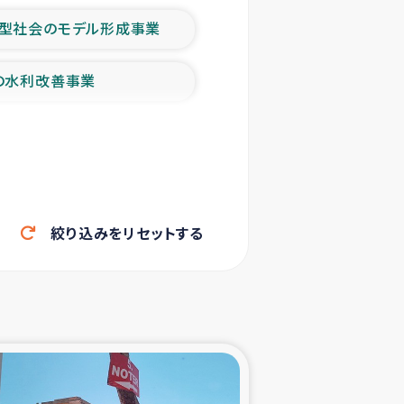
型社会のモデル形成事業
の水利改善事業
農業の支援事業
洪水被災者支援
絞り込みをリセットする
帰還民の生活再建支援
ェシの地震・津波被災者支援
ャフナ県干物事業
部洪水被災者支援