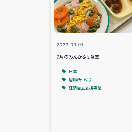
スリランカの南北女性をつ
ェ
民際
2023.09.01
7月のみんかふぇ食堂
ガザ
日本
国内避難民への物
居場所づくり
経済自立支援事業
タイ国境ミャン
レバノンでのシリア
レバノンでのシリ