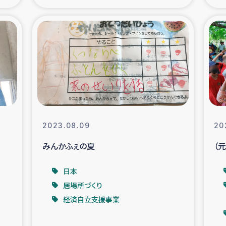
の市民との共生
神原ゼミ
在宅被災者支援
復興応
支援・農業復興支援
漁業
ボランティア日誌
経済自
2023.08.09
20
所づくり
ガザ空爆被災者への
みんかふぇの夏
（
ける羊の畜産支援
ガザ地区での公園の
日本
居場所づくり
被災住民への緊急支援
ガザ地区酪農を通した
経済自立支援事業
活改善による栄養改善事業
フェアト