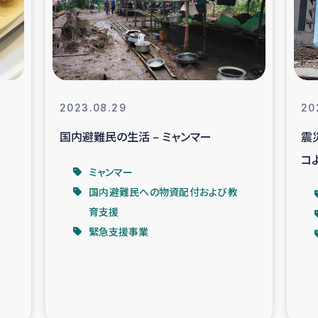
なぐサリー・リサイクル・プロジ
復興
クト
教育事業
女性グループPIFWA
2023.08.29
20
国内避難民の生活 – ミャンマー
震
人道支援
令和6年能登半
コ
ミャンマー
資配付および教育支援
ミャンマ
国内避難民への物資配付および教
育支援
マー移民子ども支援
漁民によるマン
緊急支援事業
難民への食糧・越冬支援
レバノンに
ア難民への教育支援事業
レバノンでのシリア難民