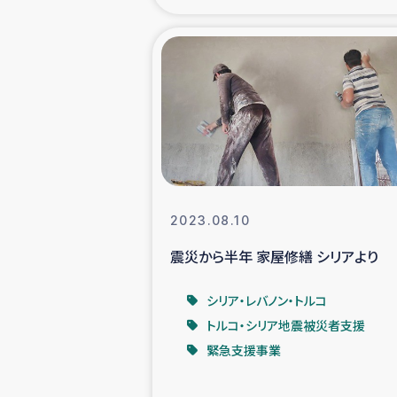
海外ルーツ
石巻市街地
仮設住宅生活
インターン・
2023.08.10
居場
震災から半年 家屋修繕 シリアより
ガザ地区にお
シリア・レバノン・トルコ
トルコ・シリア地震被災者支援
ガザ地区における
緊急支援事業
ふりかけ普及と食生