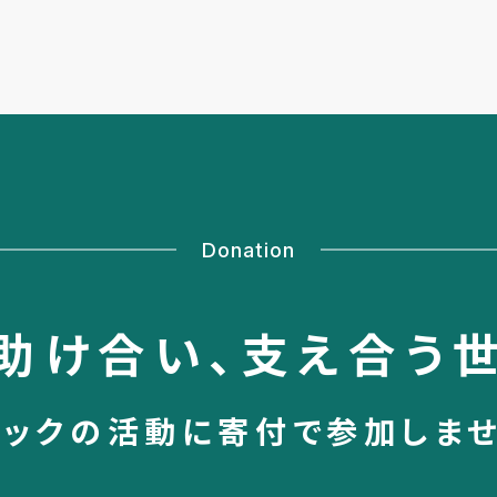
Donation
助け合い、
支え合う
シックの活動に
寄付で参加しま