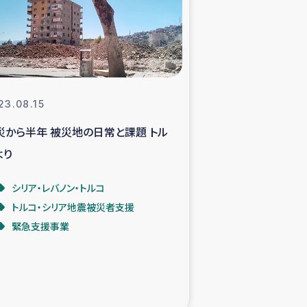
支援事業
NITAによる食品加工事業
23.08.15
災から半年 被災地の日常と課題 トル
島地震 緊急支援
より
ー緊急支援
シリア・レバノン・トルコ
トルコ・シリア地震被災者支援
グローブ植林活動
緊急支援事業
おける緊急支援
・レバノン人への農業支援