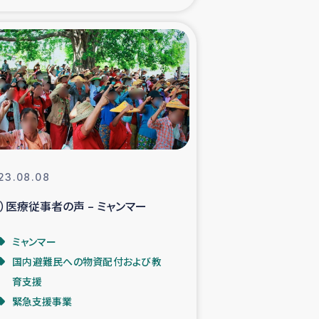
xパルシック
援隊の活動
復興支援
立支援事業
23.08.08
食料支援と農家生産支援
元）医療従事者の声 – ミャンマー
緑化を通じた支援事業
ミャンマー
国内避難民への物資配付および教
女性グループの生計支援
育支援
緊急支援事業
レード事業