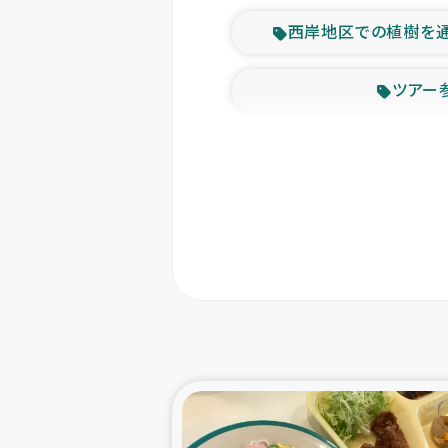
西岸地区での植樹を
ツアー
緊急
東ティモー
カカオ生
トルコにおける
スリランカ ムライテ
スリランカ