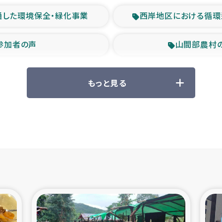
通した環境保全・緑化事業
西岸地区における循環
参加者の声
山間部農村
救援の時代
森林保全型
もっと見る
ル豪雨緊急支援
大雨による
産者支援事業
シリア国内避難民・
シリア難民支援事業
インドネシア中部 スラウ
ィブ県帰還民の生活再建支援
スリランカ ジ
 緊急人道支援
スリランカ南