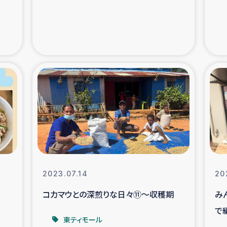
支援事業
女性の生計向上を通じ
際教育
食
ア地震被災者支援
デニヤヤ小規
ー生産者支援
アイナロ県マウベシ郡
規模爆発被災者支援
女性の生
トリー（カカオ）事業
2023.07.14
20
コカマウとの深煎りな日々⑪～収穫期
み
で
東ティモール