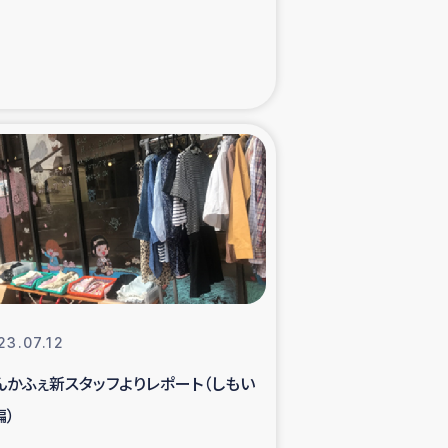
た子どもの栄養改善事業
べる
模紅茶農家支援
でのコーヒー畑改善事業
計向上支援
23.07.12
んかふぇ新スタッフよりレポート（しもい
編）