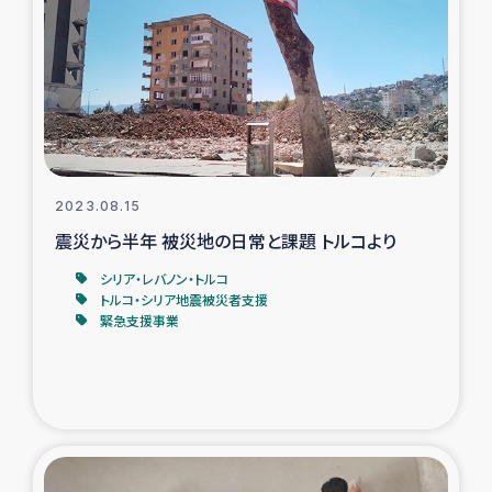
タイ国境ミャンマー移民子ども支援
漁民によるマングローブ植林活動
レバノンでのシリア難民への食糧・越冬支援
レバノンにおける緊急支援
2023.08.15
震災から半年 被災地の日常と課題 トルコより
レバノンでのシリア難民への教育支援事業
シリア・レバノン・トルコ
レバノンでのシリア難民・レバノン人への農業支援
トルコ・シリア地震被災者支援
緊急支援事業
海外ルーツの市民との共生
神原ゼミxパルシック
石巻市街地在宅被災者支援