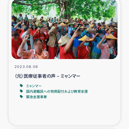
トルコ・シリア地震被災者支援
デニヤヤ小規模紅茶農家支援
コーヒー生産者支援
アイナロ県マウベシ郡でのコーヒー畑改善事業
2023.08.08
ベイルート大規模爆発被災者支援
（元）医療従事者の声 – ミャンマー
ミャンマー
女性の生計向上支援
国内避難民への物資配付および教育支援
緊急支援事業
アグロフォレストリー（カカオ）事業