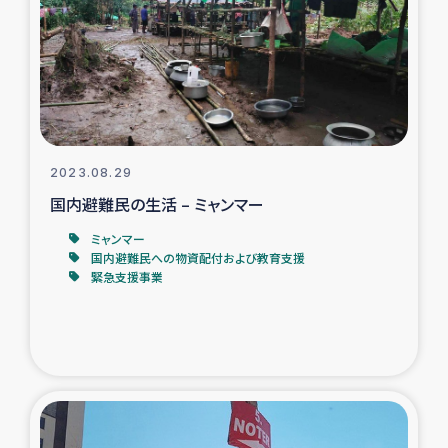
スリランカの南北女性をつなぐサリー・リサイクル・プロ
ジェクト
復興支援事業
民際教育事業
2023.08.29
女性グループPIFWANITAによる食品加工事業
国内避難民の生活 – ミャンマー
ミャンマー
ガザ人道支援
国内避難民への物資配付および教育支援
緊急支援事業
令和6年能登半島地震 緊急支援
国内避難民への物資配付および教育支援
ミャンマー緊急支援