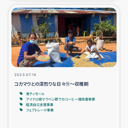
2023.07.14
コカマウとの深煎りな日々⑪～収穫期
東ティモール
アイナロ県マウベシ郡でのコーヒー畑改善事業
経済自立支援事業
フェアトレード事業