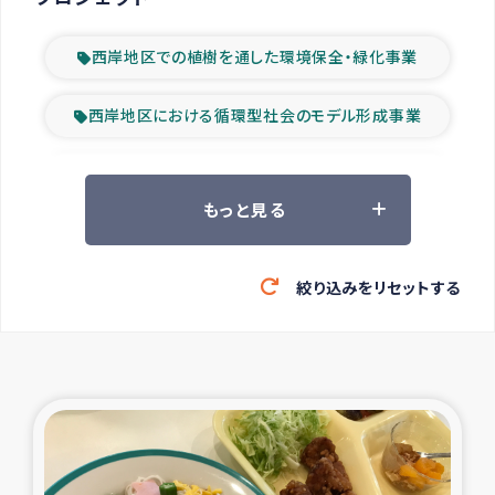
西岸地区での植樹を通した環境保全・緑化事業
西岸地区における循環型社会のモデル形成事業
ツアー参加者の声
もっと見る
山間部農村の水利改善事業
絞り込みをリセットする
緊急救援の時代
森林保全型農業の支援事業
東ティモール豪雨緊急支援
大雨による洪水被災者支援