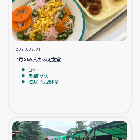
カカオ生産者支援事業
シリア国内避難民・帰還民の生活再建支援
トルコにおけるシリア難民支援事業
2023.09.01
インドネシア中部 スラウェシの地震・津波被災者支援
7月のみんかふぇ食堂
日本
スリランカ ムライティブ県帰還民の生活再建支援
居場所づくり
経済自立支援事業
スリランカ ジャフナ県干物事業
スリランカ 緊急人道支援
スリランカ南部洪水被災者支援