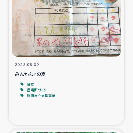
ガザ地区での公園の緑化を通じた支援事業
ガザ地区における被災住民への緊急支援
ガザ地区酪農を通した女性グループの生計支援
ふりかけ普及と食生活改善による栄養改善事業
2023.08.09
フェアトレード事業
みんかふぇの夏
緊急支援事業
日本
居場所づくり
経済自立支援事業
女性の生計向上を通じた子どもの栄養改善事業
民際教育
食べる