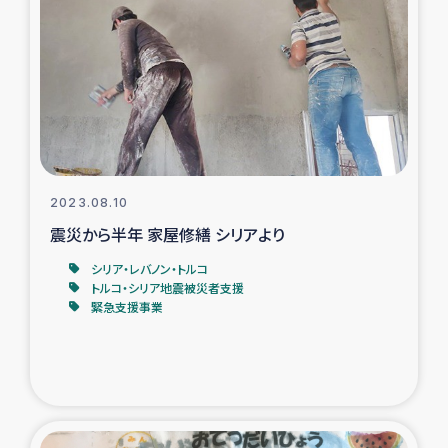
復興応援隊の活動
仮設住宅生活支援・農業復興支援
漁業復興支援
インターン・ボランティア日誌
2023.08.10
震災から半年 家屋修繕 シリアより
経済自立支援事業
シリア・レバノン・トルコ
トルコ・シリア地震被災者支援
居場所づくり
緊急支援事業
ガザ空爆被災者への食料支援と農家生産支援
ガザ地区における羊の畜産支援