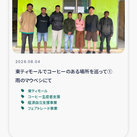
スリランカの南北女性をつなぐサリー・リサイクル・プロ
ジェクト
復興支援事業
民際教育事業
女性グループPIFWANITAによる食品加工事業
2026.08.04
東ティモールでコーヒーのある場所を巡って①
ガザ人道支援
雨のマウベシにて
令和6年能登半島地震 緊急支援
東ティモール
コーヒー生産者支援
経済自立支援事業
国内避難民への物資配付および教育支援
フェアトレード事業
ミャンマー緊急支援