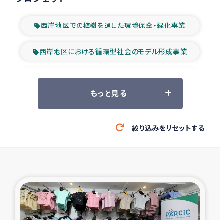
西岸地区での植樹を通した環境保全・緑化事業
西岸地区における循環型社会のモデル形成事業
ツアー参加者の声
もっと見る
山間部農村の水利改善事業
絞り込みをリセットする
緊急救援の時代
森林保全型農業の支援事業
東ティモール豪雨緊急支援
大雨による洪水被災者支援