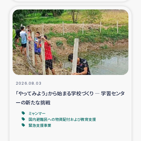
タイ国境ミャンマー移民子ども支援
漁民によるマングローブ植林活動
レバノンでのシリア難民への食糧・越冬支援
レバノンにおける緊急支援
レバノンでのシリア難民への教育支援事業
2026.08.03
レバノンでのシリア難民・レバノン人への農業支援
「やってみよう」から始まる学校づくり ― 学習センタ
ーの新たな挑戦
海外ルーツの市民との共生
ミャンマー
神原ゼミxパルシック
国内避難民への物資配付および教育支援
緊急支援事業
石巻市街地在宅被災者支援