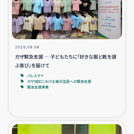
カカオ生産者支援事業
シリア国内避難民・帰還民の生活再建支援
トルコにおけるシリア難民支援事業
2026.08.08
インドネシア中部 スラウェシの地震・津波被災者支援
ガザ緊急支援 ― 子どもたちに「好きな服と靴を選
ぶ喜び」を届けて
スリランカ ムライティブ県帰還民の生活再建支援
パレスチナ
ガザ地区における被災住民への緊急支援
緊急支援事業
スリランカ ジャフナ県干物事業
スリランカ 緊急人道支援
スリランカ南部洪水被災者支援