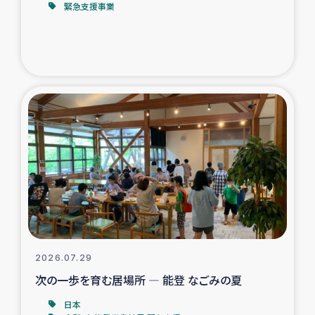
緊急支援事業
トルコ・シリア地震被災者支援
デニヤヤ小規模紅茶農家支援
コーヒー生産者支援
アイナロ県マウベシ郡でのコーヒー畑改善事業
ベイルート大規模爆発被災者支援
女性の生計向上支援
アグロフォレストリー（カカオ）事業
2026.07.29
次の一歩を育む居場所 ― 能登 なごみの夏
日本