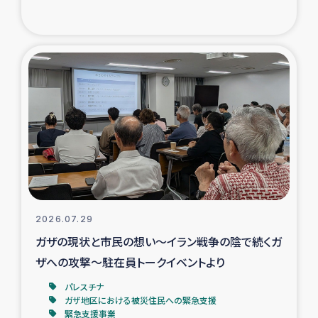
復興応援隊の活動
仮設住宅生活支援・農業復興支援
漁業復興支援
インターン・ボランティア日誌
経済自立支援事業
居場所づくり
2026.07.29
ガザの現状と市民の想い～イラン戦争の陰で続くガ
ガザ空爆被災者への食料支援と農家生産支援
ザへの攻撃～駐在員トークイベントより
パレスチナ
ガザ地区における羊の畜産支援
ガザ地区における被災住民への緊急支援
緊急支援事業