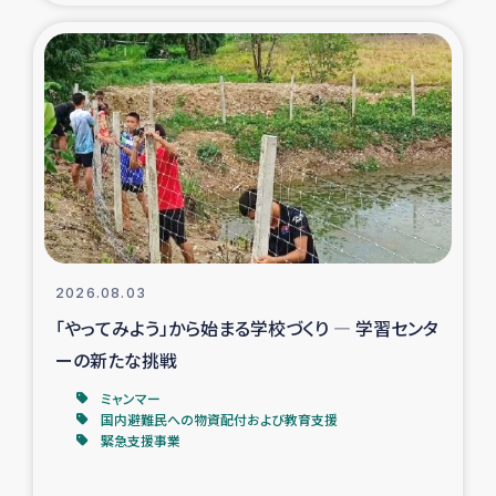
タイ国境ミャンマー移民子ども支援
漁民によるマングローブ植林活動
レバノンでのシリア難民への食糧・越冬支援
レバノンにおける緊急支援
レバノンでのシリア難民への教育支援事業
2026.08.03
レバノンでのシリア難民・レバノン人への農業支援
「やってみよう」から始まる学校づくり ― 学習センタ
ーの新たな挑戦
海外ルーツの市民との共生
ミャンマー
神原ゼミxパルシック
国内避難民への物資配付および教育支援
緊急支援事業
石巻市街地在宅被災者支援