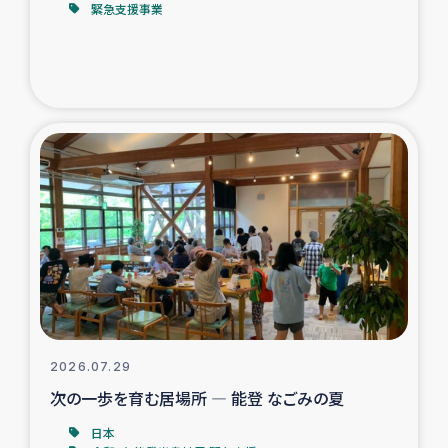
緊急支援事業
トルコ・シリア地震被災者支援
デニヤヤ小規模紅茶農家支援
コーヒー生産者支援
アイナロ県マウベシ郡でのコーヒー畑改善事業
ベイルート大規模爆発被災者支援
女性の生計向上支援
アグロフォレストリー（カカオ）事業
2026.07.29
次の一歩を育む居場所 ― 能登 なごみの夏
日本