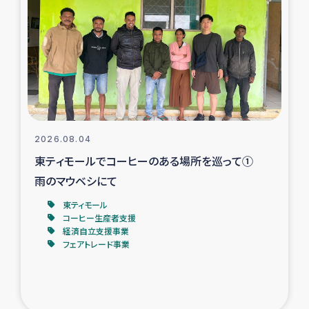
スリランカの南北女性をつなぐサリー・リサイクル・プロ
ジェクト
復興支援事業
民際教育事業
女性グループPIFWANITAによる食品加工事業
2026.08.04
東ティモールでコーヒーのある場所を巡って①
ガザ人道支援
雨のマウベシにて
令和6年能登半島地震 緊急支援
東ティモール
コーヒー生産者支援
経済自立支援事業
国内避難民への物資配付および教育支援
フェアトレード事業
ミャンマー緊急支援