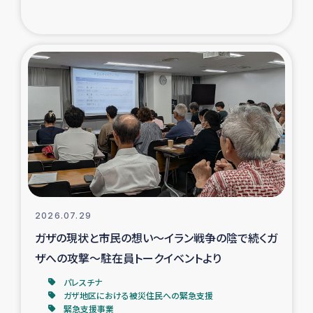
復興応援隊の活動
仮設住宅生活支援・農業復興支援
漁業復興支援
インターン・ボランティア日誌
経済自立支援事業
居場所づくり
2026.07.29
ガザの現状と市民の想い～イラン戦争の陰で続くガ
ガザ空爆被災者への食料支援と農家生産支援
ザへの攻撃～駐在員トークイベントより
パレスチナ
ガザ地区における羊の畜産支援
ガザ地区における被災住民への緊急支援
緊急支援事業