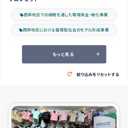
西岸地区での植樹を通した環境保全・緑化事業
西岸地区における循環型社会のモデル形成事業
ツアー参加者の声
もっと見る
山間部農村の水利改善事業
絞り込みをリセットする
緊急救援の時代
森林保全型農業の支援事業
東ティモール豪雨緊急支援
大雨による洪水被災者支援