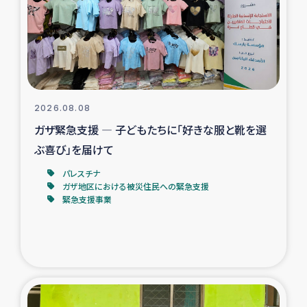
カカオ生産者支援事業
シリア国内避難民・帰還民の生活再建支援
トルコにおけるシリア難民支援事業
2026.08.08
インドネシア中部 スラウェシの地震・津波被災者支援
ガザ緊急支援 ― 子どもたちに「好きな服と靴を選
ぶ喜び」を届けて
スリランカ ムライティブ県帰還民の生活再建支援
パレスチナ
ガザ地区における被災住民への緊急支援
緊急支援事業
スリランカ ジャフナ県干物事業
スリランカ 緊急人道支援
スリランカ南部洪水被災者支援