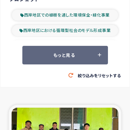
西岸地区での植樹を通した環境保全・緑化事業
西岸地区における循環型社会のモデル形成事業
ツアー参加者の声
もっと見る
山間部農村の水利改善事業
絞り込みをリセットする
緊急救援の時代
森林保全型農業の支援事業
東ティモール豪雨緊急支援
大雨による洪水被災者支援