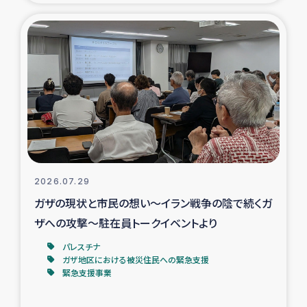
タイ国境ミャンマー移民子ども支援
漁民によるマングローブ植林活動
レバノンでのシリア難民への食糧・越冬支援
レバノンにおける緊急支援
レバノンでのシリア難民への教育支援事業
2026.07.29
レバノンでのシリア難民・レバノン人への農業支援
ガザの現状と市民の想い～イラン戦争の陰で続くガ
ザへの攻撃～駐在員トークイベントより
海外ルーツの市民との共生
パレスチナ
神原ゼミxパルシック
ガザ地区における被災住民への緊急支援
緊急支援事業
石巻市街地在宅被災者支援