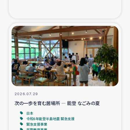
ガザ地区での公園の緑化を通じた支援事業
ガザ地区における被災住民への緊急支援
ガザ地区酪農を通した女性グループの生計支援
ふりかけ普及と食生活改善による栄養改善事業
フェアトレード事業
緊急支援事業
2026.07.29
女性の生計向上を通じた子どもの栄養改善事業
次の一歩を育む居場所 ― 能登 なごみの夏
民際教育
日本
令和6年能登半島地震 緊急支援
緊急支援事業
食べる
民際教育事業