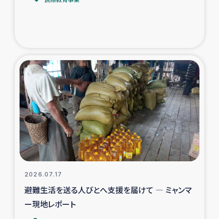
トルコ・シリア地震被災者支援
デニヤヤ小規模紅茶農家支援
コーヒー生産者支援
アイナロ県マウベシ郡でのコーヒー畑改善事業
ベイルート大規模爆発被災者支援
女性の生計向上支援
アグロフォレストリー（カカオ）事業
2026.07.17
避難生活を送る人びとへ支援を届けて ― ミャンマ
ー現地レポート