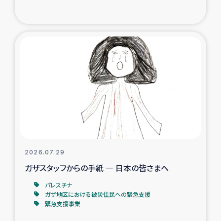
復興応援隊の活動
仮設住宅生活支援・農業復興支援
漁業復興支援
インターン・ボランティア日誌
経済自立支援事業
居場所づくり
2026.07.29
ガザスタッフからの手紙 ― 日本の皆さまへ
ガザ空爆被災者への食料支援と農家生産支援
パレスチナ
ガザ地区における被災住民への緊急支援
ガザ地区における羊の畜産支援
緊急支援事業