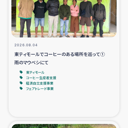
カカオ生産者支援事業
シリア国内避難民・帰還民の生活再建支援
トルコにおけるシリア難民支援事業
2026.08.04
インドネシア中部 スラウェシの地震・津波被災者支援
東ティモールでコーヒーのある場所を巡って①
雨のマウベシにて
スリランカ ムライティブ県帰還民の生活再建支援
東ティモール
コーヒー生産者支援
経済自立支援事業
スリランカ ジャフナ県干物事業
フェアトレード事業
スリランカ 緊急人道支援
スリランカ南部洪水被災者支援