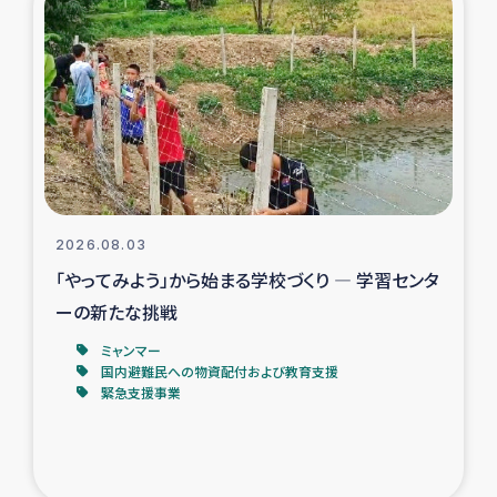
スリランカの南北女性をつなぐサリー・リサイクル・プロ
ジェクト
復興支援事業
民際教育事業
女性グループPIFWANITAによる食品加工事業
2026.08.03
ガザ人道支援
「やってみよう」から始まる学校づくり ― 学習センタ
ーの新たな挑戦
令和6年能登半島地震 緊急支援
ミャンマー
国内避難民への物資配付および教育支援
国内避難民への物資配付および教育支援
緊急支援事業
ミャンマー緊急支援