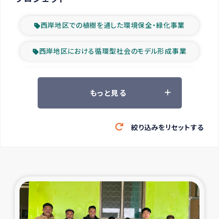
西岸地区での植樹を通した環境保全・緑化事業
西岸地区における循環型社会のモデル形成事業
ツアー参加者の声
もっと見る
山間部農村の水利改善事業
絞り込みをリセットする
緊急救援の時代
森林保全型農業の支援事業
東ティモール豪雨緊急支援
大雨による洪水被災者支援