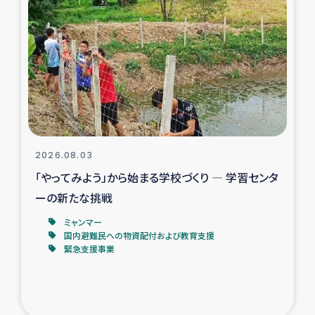
スリランカの南北女性をつなぐサリー・リサイクル・プロ
ジェクト
復興支援事業
民際教育事業
女性グループPIFWANITAによる食品加工事業
2026.08.03
ガザ人道支援
「やってみよう」から始まる学校づくり ― 学習センタ
ーの新たな挑戦
令和6年能登半島地震 緊急支援
ミャンマー
国内避難民への物資配付および教育支援
国内避難民への物資配付および教育支援
緊急支援事業
ミャンマー緊急支援