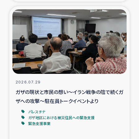
タイ国境ミャンマー移民子ども支援
漁民によるマングローブ植林活動
レバノンでのシリア難民への食糧・越冬支援
レバノンにおける緊急支援
レバノンでのシリア難民への教育支援事業
2026.07.29
レバノンでのシリア難民・レバノン人への農業支援
ガザの現状と市民の想い～イラン戦争の陰で続くガ
ザへの攻撃～駐在員トークイベントより
海外ルーツの市民との共生
パレスチナ
神原ゼミxパルシック
ガザ地区における被災住民への緊急支援
緊急支援事業
石巻市街地在宅被災者支援