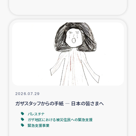
復興応援隊の活動
仮設住宅生活支援・農業復興支援
漁業復興支援
インターン・ボランティア日誌
経済自立支援事業
居場所づくり
2026.07.29
ガザスタッフからの手紙 ― 日本の皆さまへ
ガザ空爆被災者への食料支援と農家生産支援
パレスチナ
ガザ地区における被災住民への緊急支援
ガザ地区における羊の畜産支援
緊急支援事業