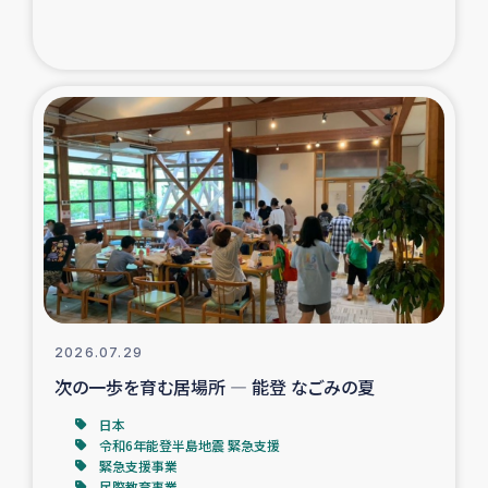
ガザ地区での公園の緑化を通じた支援事業
ガザ地区における被災住民への緊急支援
ガザ地区酪農を通した女性グループの生計支援
ふりかけ普及と食生活改善による栄養改善事業
フェアトレード事業
緊急支援事業
2026.07.29
女性の生計向上を通じた子どもの栄養改善事業
次の一歩を育む居場所 ― 能登 なごみの夏
民際教育
日本
令和6年能登半島地震 緊急支援
緊急支援事業
食べる
民際教育事業