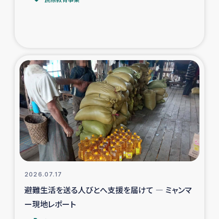
トルコ・シリア地震被災者支援
デニヤヤ小規模紅茶農家支援
コーヒー生産者支援
アイナロ県マウベシ郡でのコーヒー畑改善事業
ベイルート大規模爆発被災者支援
女性の生計向上支援
アグロフォレストリー（カカオ）事業
2026.07.17
避難生活を送る人びとへ支援を届けて ― ミャンマ
ー現地レポート