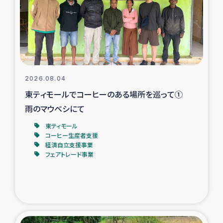
カカオ生産者支援事業
シリア国内避難民・帰還民の生活再建支援
トルコにおけるシリア難民支援事業
2026.08.04
インドネシア中部 スラウェシの地震・津波被災者支援
東ティモールでコーヒーのある場所を巡って①
雨のマウベシにて
スリランカ ムライティブ県帰還民の生活再建支援
東ティモール
コーヒー生産者支援
経済自立支援事業
スリランカ ジャフナ県干物事業
フェアトレード事業
スリランカ 緊急人道支援
スリランカ南部洪水被災者支援