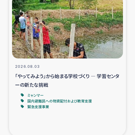
スリランカの南北女性をつなぐサリー・リサイクル・プロ
ジェクト
復興支援事業
民際教育事業
女性グループPIFWANITAによる食品加工事業
2026.08.03
ガザ人道支援
「やってみよう」から始まる学校づくり ― 学習センタ
ーの新たな挑戦
令和6年能登半島地震 緊急支援
ミャンマー
国内避難民への物資配付および教育支援
国内避難民への物資配付および教育支援
緊急支援事業
ミャンマー緊急支援