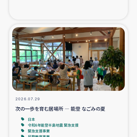
ガザ地区での公園の緑化を通じた支援事業
ガザ地区における被災住民への緊急支援
ガザ地区酪農を通した女性グループの生計支援
ふりかけ普及と食生活改善による栄養改善事業
フェアトレード事業
緊急支援事業
2026.07.29
女性の生計向上を通じた子どもの栄養改善事業
次の一歩を育む居場所 ― 能登 なごみの夏
民際教育
日本
令和6年能登半島地震 緊急支援
緊急支援事業
食べる
民際教育事業