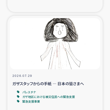
復興応援隊の活動
仮設住宅生活支援・農業復興支援
漁業復興支援
インターン・ボランティア日誌
経済自立支援事業
居場所づくり
2026.07.29
ガザスタッフからの手紙 ― 日本の皆さまへ
ガザ空爆被災者への食料支援と農家生産支援
パレスチナ
ガザ地区における被災住民への緊急支援
ガザ地区における羊の畜産支援
緊急支援事業