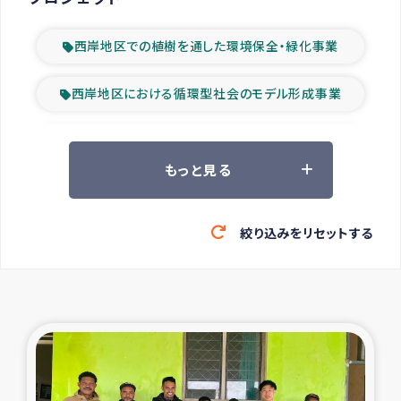
西岸地区での植樹を通した環境保全・緑化事業
西岸地区における循環型社会のモデル形成事業
ツアー参加者の声
もっと見る
山間部農村の水利改善事業
絞り込みをリセットする
緊急救援の時代
森林保全型農業の支援事業
東ティモール豪雨緊急支援
大雨による洪水被災者支援