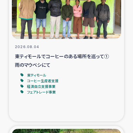
カカオ生産者支援事業
シリア国内避難民・帰還民の生活再建支援
トルコにおけるシリア難民支援事業
2026.08.04
インドネシア中部 スラウェシの地震・津波被災者支援
東ティモールでコーヒーのある場所を巡って①
雨のマウベシにて
スリランカ ムライティブ県帰還民の生活再建支援
東ティモール
コーヒー生産者支援
経済自立支援事業
スリランカ ジャフナ県干物事業
フェアトレード事業
スリランカ 緊急人道支援
スリランカ南部洪水被災者支援