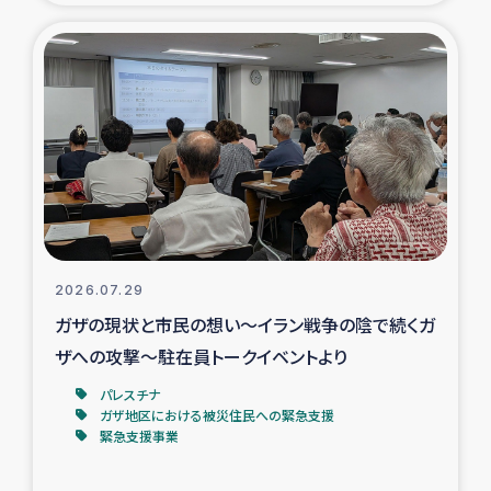
タイ国境ミャンマー移民子ども支援
漁民によるマングローブ植林活動
レバノンでのシリア難民への食糧・越冬支援
レバノンにおける緊急支援
レバノンでのシリア難民への教育支援事業
2026.07.29
レバノンでのシリア難民・レバノン人への農業支援
ガザの現状と市民の想い～イラン戦争の陰で続くガ
ザへの攻撃～駐在員トークイベントより
海外ルーツの市民との共生
パレスチナ
神原ゼミxパルシック
ガザ地区における被災住民への緊急支援
緊急支援事業
石巻市街地在宅被災者支援