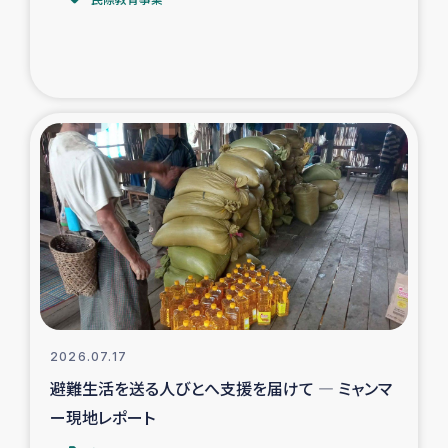
トルコ・シリア地震被災者支援
デニヤヤ小規模紅茶農家支援
コーヒー生産者支援
アイナロ県マウベシ郡でのコーヒー畑改善事業
ベイルート大規模爆発被災者支援
女性の生計向上支援
アグロフォレストリー（カカオ）事業
2026.07.17
避難生活を送る人びとへ支援を届けて ― ミャンマ
ー現地レポート