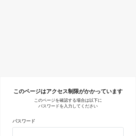
このページはアクセス制限がかかっています
このページを確認する場合は以下に
パスワードを入力してください
パスワード